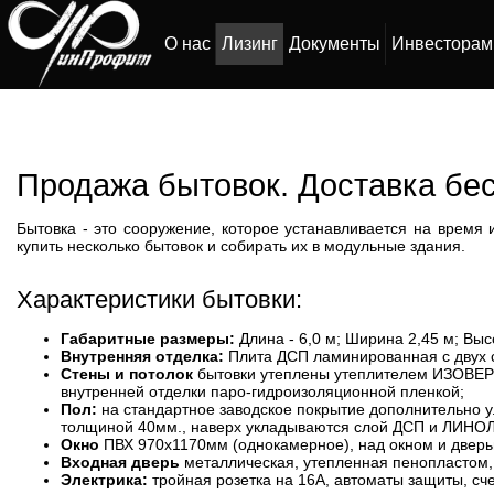
О нас
Лизинг
Документы
Инвесторам
Продажа бытовок. Доставка бе
Бытовка - это сооружение, которое устанавливается на время
купить несколько бытовок и собирать их в модульные здания.
Характеристики бытовки:
Габаритные размеры:
Длина - 6,0 м; Ширина 2,45 м; Высо
Внутренняя отделка:
Плита ДСП ламинированная с двух 
Стены и потолок
бытовки утеплены утеплителем ИЗОВЕР 
внутренней отделки паро-гидроизоляционной пленкой;
Пол:
на стандартное заводское покрытие дополнительно 
толщиной 40мм., наверх укладываются слой ДСП и ЛИНО
Окно
ПВХ 970x1170мм (однокамерное), над окном и дверь
Входная дверь
металлическая, утепленная пенопластом,
Электрика:
тройная розетка на 16А, автоматы защиты, счет