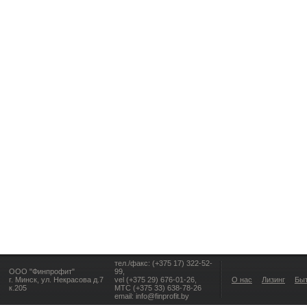
тел./факс: (+375 17) 322-52-
ООО "Финпрофит"
99,
г. Минск, ул. Некрасова д.7
vel (+375 29) 676-01-26,
О нас
Лизинг
Бы
к.205
МТС (+375 33) 638-78-26
email: info@finprofit.by