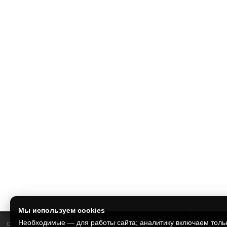
Мы используем cookies
тел./факс: (+375 17) 322-52-
Необходимые — для работы сайта; аналитику включаем толь
ООО "Финпрофит"
99,