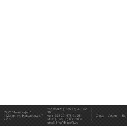
тел./факс: (+375 17) 322-52-
ООО "Финпрофит"
99,
г. Минск, ул. Некрасова д.7
vel (+375 29) 676-01-26,
О нас
Лизинг
Бы
к.205
МТС (+375 33) 638-78-26
email: info@finprofit.by